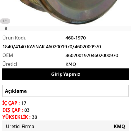
1/1
460-1970
1840/4140 KASNAK 4602001970/4602000970
4602001970
4602000970
KMQ
Giriş Yapınız
Açıklama
İÇ ÇAP :
17
DIŞ ÇAP :
83
YÜKSEKLİK :
38
Üretici Firma
KMQ